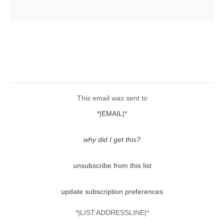
This email was sent to
*|EMAIL|*
why did I get this?
unsubscribe from this list
update subscription preferences
*|LIST:ADDRESSLINE|*