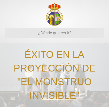
¿Dónde quieres ir?
ÉXITO EN LA
PROYECCIÓN DE
"EL MONSTRUO
INVISIBLE"