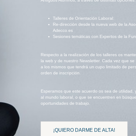
Antiguos Alumnos, a través de distintas opciones:
Talleres de Orientación Laboral:
Re-dirección desde la nueva web de la Asoc
Adecco.es
Sesiones temáticas con Expertos de la Fu
Respecto a la realización de los talleres os ma
la web y de nuestro Newsletter. Cada vez que se 
a los mismos que tendrá un cupo limitado de per
orden de inscripción.
Esperamos que este acuerdo os sea de utilidad, 
al mundo laboral, o que se encuentren en búsqu
oportunidades de trabajo.
¡QUIERO DARME DE ALTA!